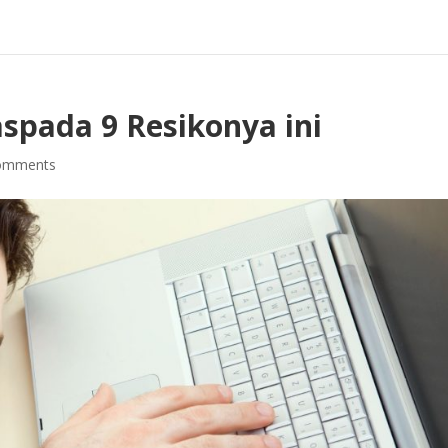
spada 9 Resikonya ini
omments