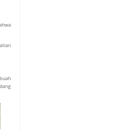
bahwa
atian
ebuah
adang