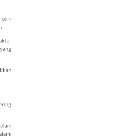
 Mile
m.
aktu-
 yang
abkan
ering
elain
alami