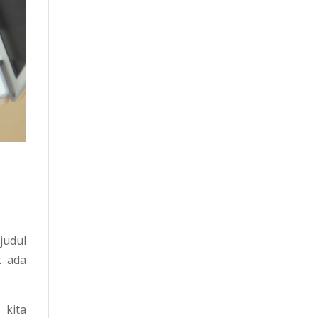
judul
k ada
 kita