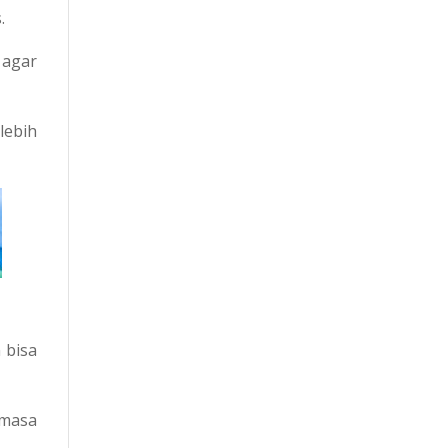
.
 agar
lebih
 bisa
 masa